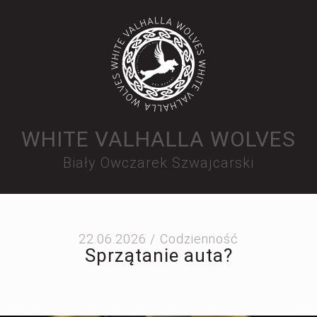
WHITE VALHALLA WOLVES
Biały Owczarek Szwajcarski
22.06.2026 /
Codzienność
Sprzątanie auta?