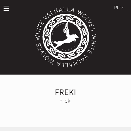
PL
FREKI
Freki