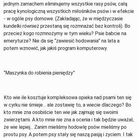
jednym zamachem eliminujemy wszystkie rasy psów, całą
pracę kynologiczną wszystkich miłośników psów i w efekcie
- w ogóle psy domowe. (Zakładając, że w międzyczasie
kundelki również przestaną się rozmnażać bez kontroli). Bo
przecież kogo rozmnożymy w tym wieku? Psie babcie na
emeryturze? Nie da się “zawiesić hodowania” na lata a
potem wznowić, jak jakiś program komputerowy.
“Maszynka do robienia pieniędzy”
Kto wie ile kosztuje kompleksowa opieka nad psami ten się
w cyrku nie śmieje… ale zostawię to, a wiecie dlaczego? Bo
kto mnie zna osobiście ten wie jak zajmuję się swoimi
zwierzętami. A kto mnie nie zna a ocenia i tak będzie uważał,
że wie lepiej... Zanim mieliśmy hodowlę psów mieliśmy po
prostu psy. A potem psy stały się naszą pasją i życiem. I tak